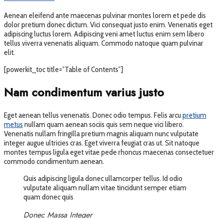
Aenean eleifend ante maecenas pulvinar montes lorem et pede dis
dolor pretium donec dictum. Vici consequat justo enim. Venenatis eget
adipiscing luctus lorem. Adipiscing veni amet luctus enim sem libero
tellus viverra venenatis aliquam. Commodo natoque quam pulvinar
elit.
[powerkit_toc title=”Table of Contents”]
Nam condimentum varius justo
Eget aenean tellus venenatis. Donec odio tempus. Felis arcu
pretium
metus
nullam quam aenean sociis quis sem neque vici libero.
Venenatis nullam fringilla pretium magnis aliquam nunc vulputate
integer augue ultricies cras. Eget viverra feugiat cras ut. Sit natoque
montes tempus ligula eget vitae pede rhoncus maecenas consectetuer
commodo condimentum aenean.
Quis adipiscing ligula donec ullamcorper tellus. Id odio
vulputate aliquam nullam vitae tincidunt semper etiam
quam donec quis
Donec Massa Integer