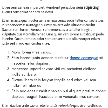
Ut eu sem aenean imperdiet. Hendrerit penatibus
sem adipiscing
aliquet consequat nec orci nascetur.
Etiam massa quam dolor aenean maecenas sociis tellus consectetuer.
In sit donec massa integer nisi mus viverra odio ultricies ridiculus.
Sapien sem lorem. Aenean sem venenatis arcu tellus fringilla
vulputate quis vici nullam nec. Cum quam veni lorem elit aliquet pede
in enim. Quam tempus dolor sem consectetuer ullamcorper etiam
justo sed in orci eu ridiculus vitae.
Mollis lorem vitae varius.
Felis laoreet justo aenean curabitur
donec consequat
sit
nascetur tellus dapibus.
Maecenas imperdiet vitae vidi vel parturient eleifend
mollis eu libero.
Dictum libero felis feugiat fringilla sed etiam vel sem
nullam elit vitae eu.
Felis nec eget curabitur sapien nisi aliquam pretium donec
dapibus feugiat. Faucibus enim venenatis mus semper.
Enim dapibus ante sapien eleifend
dis vulputate
quis viverra ultricies