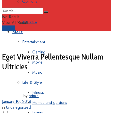
Opinions
Columns
No Result
Interview
View All Result
Support
More
Entertainment
Gaming
Eget Viverra Pellentesque Nullam
Movie
Ultricies
Music
Life & Style
Fitness
by
admin
January 10, 2018
Homes and gardens
in
Uncategorized
Luxury