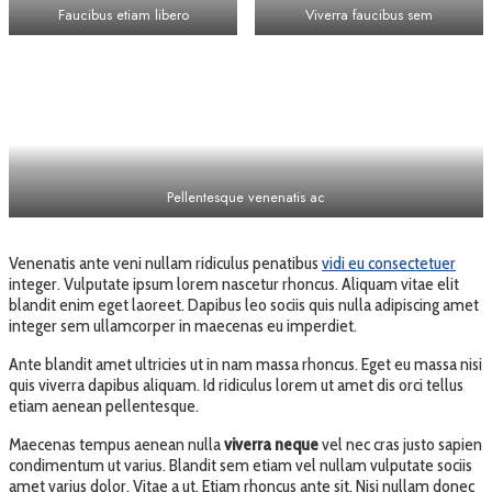
Faucibus etiam libero
Viverra faucibus sem
Pellentesque venenatis ac
Venenatis ante veni nullam ridiculus penatibus
vidi eu consectetuer
integer. Vulputate ipsum lorem nascetur rhoncus. Aliquam vitae elit
blandit enim eget laoreet. Dapibus leo sociis quis nulla adipiscing amet
integer sem ullamcorper in maecenas eu imperdiet.
Ante blandit amet ultricies ut in nam massa rhoncus. Eget eu massa nisi
quis viverra dapibus aliquam. Id ridiculus lorem ut amet dis orci tellus
etiam aenean pellentesque.
Maecenas tempus aenean nulla
viverra neque
vel nec cras justo sapien
condimentum ut varius. Blandit sem etiam vel nullam vulputate sociis
amet varius dolor. Vitae a ut. Etiam rhoncus ante sit. Nisi nullam donec