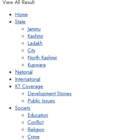
View All Result
Home
State
Jammu
Kashmir
Ladakh
City
North Kashmir
Kupwara
National
International
KT Coverage
Development Stories
Public Issues
Society
Education
Conflict
Religion
Crime