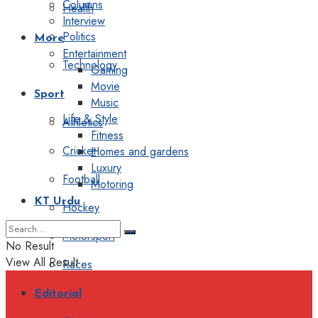
Columns
Health
Interview
Politics
More
Entertainment
Technology
Gaming
Movie
Sport
Music
Life & Style
Athletics
Fitness
Cricket
Homes and gardens
Luxury
Football
Motoring
KT Urdu
Hockey
Motorsport
No Result
View All Result
Races
Editorial