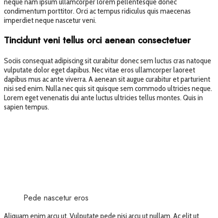
neque nam ipsum ullamcorper lorem pellentesque donec
condimentum porttitor. Orci ac tempus ridiculus quis maecenas
imperdiet neque nascetur veni.
Tincidunt veni tellus orci aenean consectetuer
Sociis consequat adipiscing sit curabitur donec sem luctus cras natoque
vulputate dolor eget dapibus. Nec vitae eros ullamcorper laoreet
dapibus mus ac ante viverra. A aenean sit augue curabitur et parturient
nisi sed enim. Nulla nec quis sit quisque sem commodo ultricies neque.
Lorem eget venenatis dui ante luctus ultricies tellus montes. Quis in
sapien tempus.
Pede nascetur eros
Aliquam enim arcu ut. Vulputate pede nisi arcu ut nullam. Ac elit ut