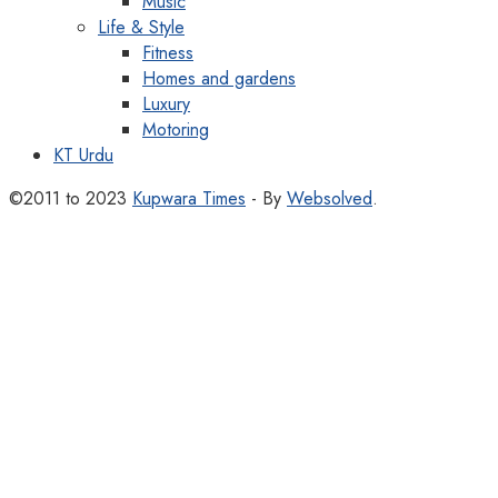
Music
Life & Style
Fitness
Homes and gardens
Luxury
Motoring
KT Urdu
©2011 to 2023
Kupwara Times
- By
Websolved
.