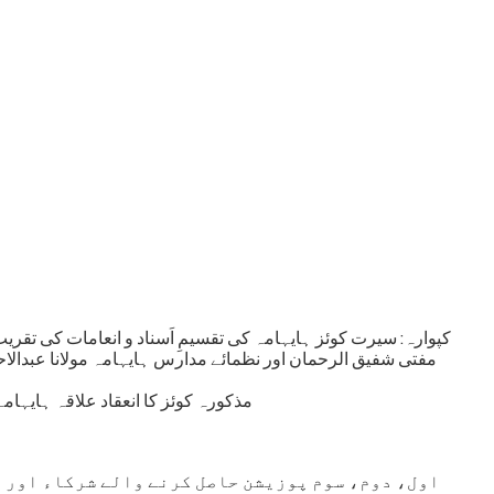
کپوارہ: سیرت کوئز ہایہامہ کی تقسیمِ اَسناد و انعامات کی ،
مفتی شفیق الرحمان اور نظمائے مدارس ہایہامہ مولانا عبدالا
مذکورہ کوئز کا انعقاد علاقہ ہایہا
اول، دوم، سوم پوزیشن حاصل کرنے والے شرکاء اور ا