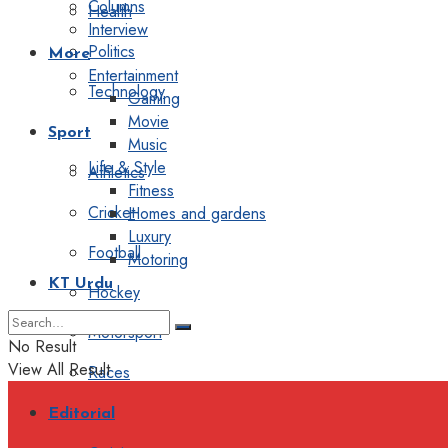
Columns
Health
Interview
Politics
More
Entertainment
Technology
Gaming
Movie
Sport
Music
Life & Style
Athletics
Fitness
Cricket
Homes and gardens
Luxury
Football
Motoring
KT Urdu
Hockey
Motorsport
No Result
View All Result
Races
Editorial