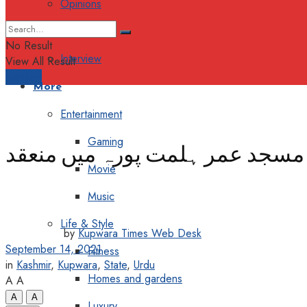
Opinions
Columns
No Result
Interview
View All Result
Support
More
Entertainment
Gaming
ب مسجد عمر ہلمت پورہ میں منعقد
Movie
Music
Life & Style
by
Kupwara Times Web Desk
September 14, 2021
Fitness
in
Kashmir
,
Kupwara
,
State
,
Urdu
Homes and gardens
A
A
A
A
Luxury