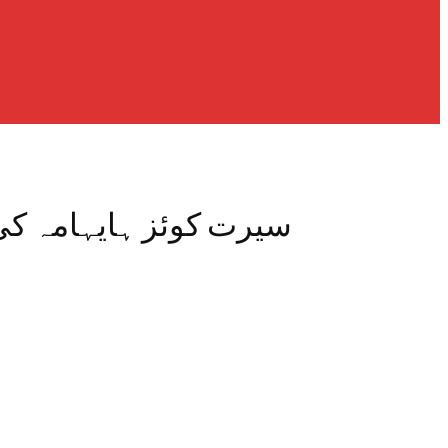
سیرت کوئز ہایہامہ کی 