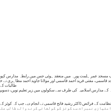
تقریب مسجد عمر ہلمت پورہ میں منعقد ہوئی جس میں رابطہ مدارس کپ
حد قاسمی، مفتی فرید احمد قاسمی اور مولانا جاوید احمد مظاہری نے
طالبات کے 
مہ کے مدارس اسلامیہ کی طرف سے سکولوں میں زیر تعلیم نویں، دسویں، 
نظامت کے فرائض ڈاکٹر رشید فاتح قاسمی نے انجام دیے جب کہ کوئز کے 
متیازی نمبرات سے کوئز کو کولفائی کرنے والے طالب علمو