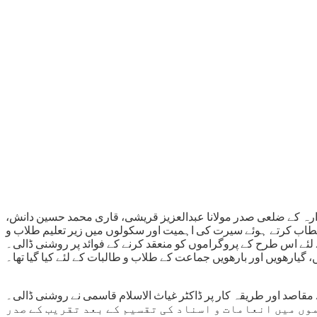
وارہ کے ضلعی صدر مولانا عبدالعزیز قریشی، قاری محمد حسین دانش
 خطاب کرتے ہوئے سیرت کی اہمیت اور سکولوں میں زیر تعلیم طلاب و
لئے اس طرح کے پروگراموں کو منعقد کرنے کے فوائد پر روشنی ڈالی۔
گیارھویں اور بارھویں جماعت کے طلاب و طالبات کے لئے کیا گیا تھا۔
مقاصد اور طریقہ کار پر ڈاکٹر غیاث الاسلام قاسمی نے روشنی ڈالی۔
ں میں انعامات و اسناد کی تقسیم کے بعد تقریب کے صدر