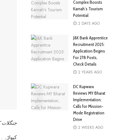
Complex Boosts
Karnah’s Tourism
Potential
2 DAYS AGO
J&K Bank Apprentice
Recruitment 2025:
Application Begins
For 278 Posts,
Check Details
2 YEARS AGO
DC Kupwara
Reviews MY Bharat
Implementation;
Calls for Mission-
Mode Registration
Drive
جنگلات ک
2 WEEKS AGO
کپواڑہ۔