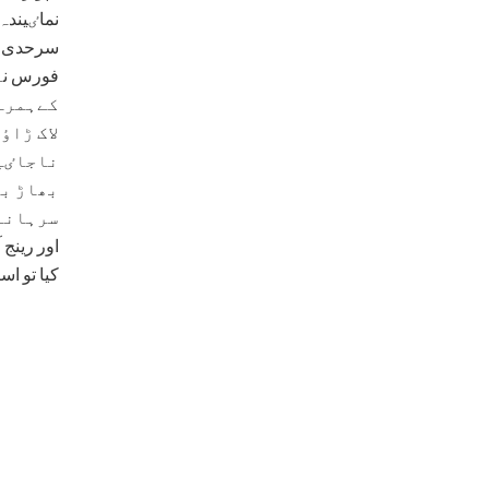
نماٸیند
سرحدی ضل
فورس نے 
لاک ڑاٶ
ناجاٸیز
بھاڑ بن
سرہانا 
اور رینج
کیا تو ا