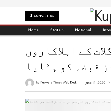
SUPPORT US
Home
State
National
Inte
ات کے اہلاکاروں
ز قبضہ کو ہٹایا
by
Kupwara Times Web Desk
June 11, 2020
in