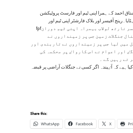
شتاق احمد کے ہمرا اپنی ٹیم اور فارسٹ پروٹیکشن
ا۔رینج آفیسر اور بلاک فارشٹر اپنی ٹیم اور
fpfکےہمرہ آج تک لاتعداد جنگلات زمین کو منہندم کرائی گٸ رینج آفیسر نارتھ لولاب بہمراہ اپنی ٹیم دوران
نال جنگلات زمین جس پر زمینداروں نے
 میں لیا جس پر زمینداروں نے تاربندی اور
گٸ اور اعوام نے اس کارواٸ پر محکمہ کی
 تے رہیں گے ۔
 کیا ہیے کہ آٸیندہ اگر کسی نے جنگلات آراضی پر قبضہ
Share this:
WhatsApp
Facebook
X
Pr