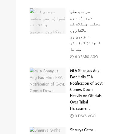
سرحدی ضلع
کپواڑہ میں
محکمہ جنگلات کے
اہلاکاروں
نےزمین پر
ناجائز قبضہ کو
ہٹایا
6 YEARS AGO
MLA Shangus Ang
East Hails FRA
Notification of Govt;
Comes Down
Heavily on Officials
Over Tribal
Harassment
3 DAYS AGO
Shaurya Gatha