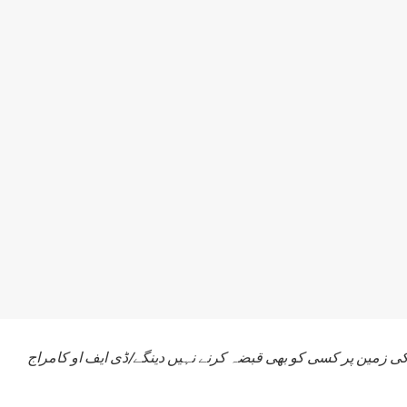
ی زمین پر کسی کو بھی قبضہ کرنے نہیں دینگے/ڈی ایف او کامراج