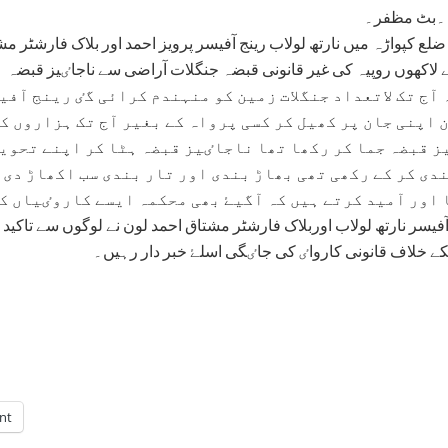
ہ۔بٹ مظفر۔
ع کپواڑہ میں نارتھ لولاب رینج آفیسر پرویز احمد اور بلاک فارشٹر م
لاکھوں روپیہ کی غیر قانونی قبضہ جنگلات آراضی سے ناجاٸیز قبضہ ہٹای
ن اپنی جان پر کھیل کر کسی پرواہ کے بغیر آج تک ہزاروں ک
 قبضہ جما کر رکھا تھا ناجاٸیز قبضہ ہٹا کر اپنے تحویل
دی کر کے رکھی تھی بھاڑ بندی اور تار بندی سب اکھاڑ دی 
اور آمید کرتے ہیں کہ آگیۓ بھی محکمہ ایسے کاروٸیاں کر
 آفیسر نارتھ لولاب اوربلاک فارشٹر مشتاق احمد لون نے لوگوں سے تاکید
سکے خلاف قانونی کارواٸ کی جاٸگی اسلۓ خبر دار رہیں۔
int