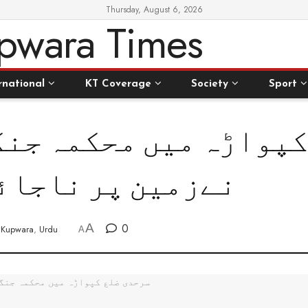
Thursday, August 6, 2026
rnational
KT Coverage
Society
Sport
پواڑہ میں محکمہ جنگل
نےزمین پر ناجائ
A
0
Kupwara
,
Urdu
A