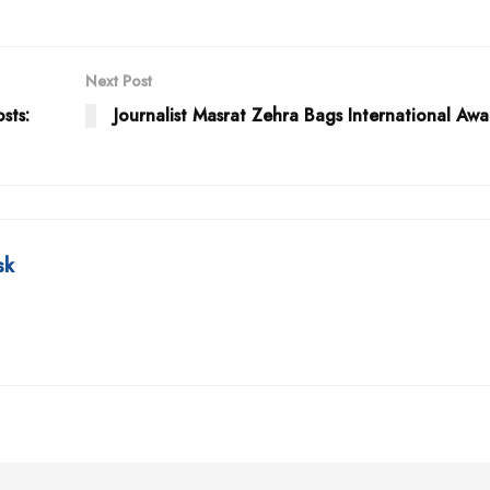
Next Post
sts:
Journalist Masrat Zehra Bags International Awa
sk