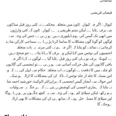
تماشائی
فیضان قریشی
کپواڑہ: اگر چہ کپوارہ ٹاون میں متعلقہ محکمہے نے کئی روز قبل سڈکوں
سے برف ہٹایا ہے, لیکن ستم ظریفی یہ ہے کپوارہ ٹاون کے کئی وارڑوں
میں ابھی تک گیس کی ہوم ڈیلیوری نہیں ہو رہی ہے جس کی وجہ سے
لوگوں کو گونا گوں مشکلات کا سامنا کرنا پڑ رہا ہے. سماجی کارکن شاہد
کرمانی نے نمائدے کو بتایا کہ اگر چہ ہم نے کئی مرتبہ یہ بات متعلقہ
اجنسیوں کی نوٹس میں لایا لیکن وہ برف کا بہانا بناتے ہے جو صحح نہیں
ہے کیونکہ برف تو یہاں کئی روز قبل ہٹایا گیا ہے. لوگوں نے کہا اگر چہ
باقی گاڈیوں کی نقل حرکت آسانی سے ہو رہی ہے تو ایجنسی کی گاڈیوں
کو چلنے میں کا دقعت ہے.لوگوں نے اب متعلقہ حکام سے اپیل کی ہے کہ وہ
اس مسلے کا جلد از جلد نوٹس لے تاکہ ان کی مشکلات کا ازالہ ہو سکے.
اس حوالے سے آبشار گیس ایجنسی کے پراپرائٹر اڈوکیٹ خورشید احمد شاہ
نے بتایا کہ ہماری اجنسی کی کوشش رہتی ہے کہ ہر جگہ یہ سہولیات
بہم رکھے لیکن سپلائ کم ہونے کی وجہ سے یہ کچھ جگہوں پر ہو رہا ہوگا
اور سپلائ کا مسلہ حل ہونے کے ساتھ ہی ان کی مشکلات کا بھی ازالہ
ہوجائے گا.