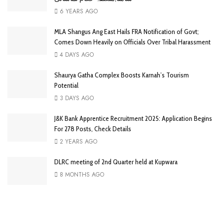
6 YEARS AGO
MLA Shangus Ang East Hails FRA Notification of Govt;
Comes Down Heavily on Officials Over Tribal Harassment
4 DAYS AGO
Shaurya Gatha Complex Boosts Karnah’s Tourism
Potential
3 DAYS AGO
J&K Bank Apprentice Recruitment 2025: Application Begins
For 278 Posts, Check Details
2 YEARS AGO
DLRC meeting of 2nd Quarter held at Kupwara
8 MONTHS AGO