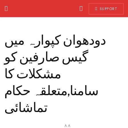
SUPPORT
دودھوان کپوارہ میں
گیس صارفین کو
مشکلات کا
سامنا,متعلقہ حکام
تماشائی
A
A