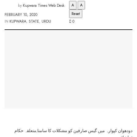
A
A
by
Kupwara Times Web Desk
Reset
FEBRUARY 10, 2020
IN
KUPWARA
,
STATE
,
URDU
0
دودھوان کپوارہ میں گیس صارفین کو مشکلات کا سامنا,متعلقہ حکام