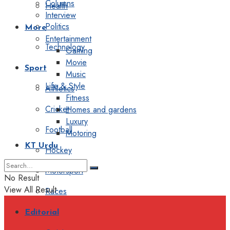
Columns
Health
Interview
Politics
More
Entertainment
Technology
Gaming
Movie
Sport
Music
Life & Style
Athletics
Fitness
Cricket
Homes and gardens
Luxury
Football
Motoring
KT Urdu
Hockey
Motorsport
No Result
View All Result
Races
Editorial