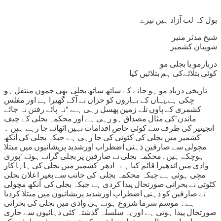
بول کہ لب آزاد ہیں تیرے
شیخ مدثر منیر
شوپیان کشمیر
دربارمو يا بجلی مو
کوئی بتلائےکی ہم بتلائیں کيا
تاريخى درباد مو ہو جانے کے ساتھ ساتھ بجلی بھی جموں منتقل ہو
چکی ہے.یہاں کے بہاروں کو خزاں نے آکے گھیرا ہے اور مفلس
کشمری کے پاوں تلے زمین پھسل رہی ہے، “نہ پائے رفتن نہ جائے
ماندن”کی مثال مصداق ہو رہی ہے اور محکمہ بجلی کے چیف
انجینیر کی طرف سے کوئی خاص اقدامات نہیں اٹھائے جا رہے ہیں ۔
کشمیر میں بجلی کی کٹوتی کی جا رہی ہے جبکہ بجلی کی آنکھ
مچولی سے صارفین ذہنی اضطراب اورشدید پریشانیوں میں مبتلا
ہوچکے ہیں۔محکمہ بجلی نے صارفین پر بجلی گراتے ہوئے “پوری
وادی میں اندھیرا قائم کیا ہے۔ادھر کشمیر میں بجلی کی ہاہا کار
مچی ہوئی ہے جبکہ محکمہ بجلی کی جانب سے بغیر اعلان بجلی
کٹوتی نے بحرانی صورتحال پیدا کردی ہے جبکہ بجلی کی آنکھ مچولی
نے صارفین کو ذہنی اضطراب اورشدید پریشانیوں میں مبتلا کردیا
ہے۔ موسم سرما شروع ہوتے ہی وادی میں بجلی کی بحرانی
صورتحال پیدا ہوتی ہے اور یہ سلسلہ گذشتہ کئی دہائیوں سے جاری