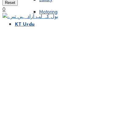
Reset
0
Motoring
KT Urdu