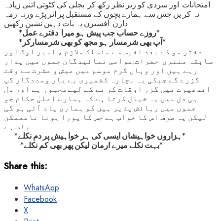
امتحانات اور سردی کو زیر نظر رکھ کر بجلی کی کٹوتی اتنی زیادہ
نہ کر یں جس سے ہمارے بچوں کے مستقبل پر اثر پڑے ورنہ زمہ
دارن آفسیرن یہ بات ذہین نشین رکھیں
*
روزے حساب جب پیش ہو میرا دفترے عمل
*
*
آپ بھی شرمسار ہو مجھ کو بھی شرمسارکر
*
دفتر مو کے بعد افیس سے منسلک ملازم ، امیر لوگ اور
سابقہ منتری حضرات,عوامی نمائیدگان جموں میں پدار
رہے ہیں اور وہاں گرم موسم میں عیش و عشرت سے وقت
گزرے گے جبکی یہ بچارہ کشمیری بے یار ومددگار گپ
اندھیرے میں گزر اوقات کر نے کے لیےمجبور ہے اور دل
ہی دل میں یہ خیال کرتا ہے کہ ہمارے اعلیٰ حکام جو
جموں میں رہائش پذیر ہیں کو ہماری یاد آتی ہو گی
لیکن یہ صرف اس کا خواب ہے جس کا پورا ہونا نامعمکن
بات ہے
*
ہزاروں خواہیشاں ایسی کی ہر خواہیش پر دم نکلے
*
*
بہت نکلے میرے ارمان لیکن پھر بھی کم نکلے
*
Share this:
WhatsApp
Facebook
X