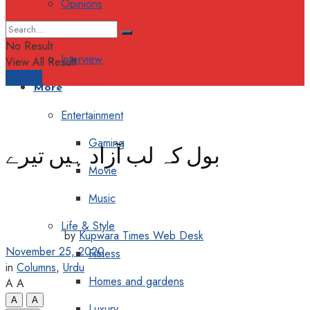
Opinions
Columns
No Result
Interview
View All Result
Support
More
Entertainment
Gaming
بول کہ لب آزاد ہیں تیرے
Movie
Music
Life & Style
by
Kupwara Times Web Desk
November 25, 2020
Fitness
in
Columns
,
Urdu
Homes and gardens
A
A
A
A
Luxury