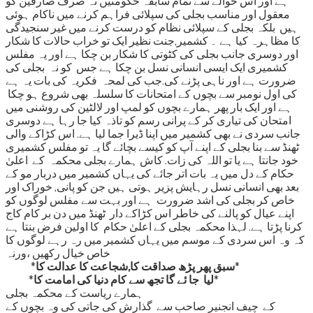
ہے اور اس حوالے سے تمام سابقہ حکومتیں نہ صرف صارفین کو
معقول اور مناسب بجلی کی سپلائی فراہم کرنے میں ناکام ہوئی
ہیں بلکہ بجلی کے سپلائی نظام کو درست کرنے میں غیر سنجیدگی
کا مظاہرہ کیا ہے ۔ کشمیر,جنت نظیر ايک تو خراب حالات کا شکار
اور دوسری جانب بجلی کی کٹوتی کا شکار بن چکا ہے اور یہ مفلس
کشمیری ایک ایسی انسانی نسل بن چکا ہے جس کو نہ بجلی کی
ضرورت ہے اور ناہی پڑنے کی.جب کی لمحہ فکریہ کی بات یہ ہے
کی اول نومبر سے بچوں کے امتحانات کا سلسلہ بھی شروع ہو چکا
ہے اور ایک بار پھر ہمارے بچوں کو لمپ اور لالٹین کی روشنی میں
امتحان کی تیاری کر کے پرانی رسم کو تاذہ کیا جا رہا ہے دوسری
جانب سردی نے بھی کشمیر میں اپنا ڈیرا جما لیا ہے. اس کڑاکے والی
ٹھنڈ سے بنا بجلی کے اپنے آپ کو کیسے بچائے گا یہ تو مفلس کشمیری
خود جانتا ہے یا تو اللہ کی زات. کاش ہمارے بجلی محکمہ کے اعلیٰ
حکام کے دل میں یہ بات اتر جائے کی یہاں کشمیر میں دربار مو کے
بعد بھی انسانی نسل رہایش پزیر ہوتی ہیں جن کو پانی, خوراک اور
خاص کر بجلی کی اشد ضرورت ہے اور بہت سے مفلس لوگوں کو
اپنے عیال کو پالنے کی خاطر اس کڑاکے دار ٹھنڈ میں دن بر کام کاج
کرنا پڑتا ہے. لہذا محکمہ بجلی کے اعلیٰ حکام کا اولین فرض بنتا ہے
کہ وہ اس سردی کے موسم میں یہاں کشمیر میں رہ رہے لوگوں کا
خاص خیال رکھیں ،ورنہ
*
سبق پھر پڑھ صداقت کا,شجاعت کا عدالت کا
*
*
لیا جا ئے گا تجھ سے کام دنیا کی امامت کا
*
ہمارے ریاست کے محکمہ بجلی
کے چیف انجنیر صاحب سے گذارش کی جاتی کی وہ بچوں کے