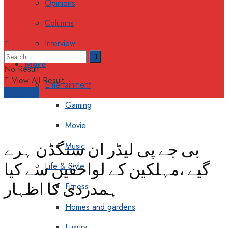
Opinions
Columns
Interview
More
No Result
View All Result
Entertainment
Support
Gaming
Movie
بی جے پی لیڈر ان سنگڈن ہرے
Music
گیے ،مہلکین کے لواحقین سے کیا
Life & Style
ہمدردی کا اظہار
Fitness
Homes and gardens
Luxury