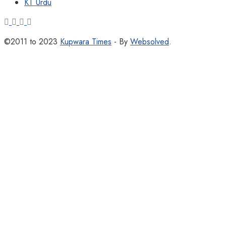
KT Urdu
©2011 to 2023
Kupwara Times
- By
Websolved
.