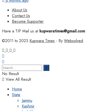
8 months ago
About Us
Contact Us
Become Supporter
Have a TIP Mail us at
kupwaratimes@gmail.com
©2011 to 2023
Kupwara Times
- By
Websolved
.
No Result
View All Result
Home
State
Jammu
Kashmir