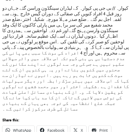
کپوارہ // بی جی پی کپوارہ کے لیڈران سینگڈون وراسن گئے جہاں دو
روز قبل 4 افراد کنویں کی صفائی کے دوران گیس خارج ہونے سے
لقمہ اجل بم گئے ۔ضلع صدر مہلا مورچہ شکیلہ اختر ،ضلع صدر
محمد شفیع میر کی سر براہی میں پارٹی کاکنوں کا ایک وفد
سینگڈون وارسن پہنچ گئے اور غم ذدہ لواحقین سے ہمدردی کا
اظہار کیا ۔دونوں لیڈران نے اسے ایک عظیم سانحہ قرار دیا اور
لوحقین کو صبر کرنے کی تلقین کی ۔اس موقع پر لوگوں نے بی جی
پی لیڈران سے کہا کہ وہ ہر بنیادی سہولیات بالخصوص پینے کے پانی
سے محروم ہیں اور آج 4 افراد کی موت کا سبب بھی پانی کی
عدم دستیابی ہی بنی کیونکہ اس علاقہ میں واٹر سپلائی
سکیم نہیں ہے جس کی وجہ سے لوگوں نے اپنے مکانوں کے
صحنوں میں کنویں بنائے اور یہ ہی کنویں ان کے لئے
موت کے کنویں ثابت ہو رہے ہیں ۔انہوں نے لیڈران سے
کہا کہ اس علاقہ میں بہتر سڑک رابطہ اور دیگر سہولیات
کا فقدان ہے ۔شکیلہ اختر اور میر محمد شفیع نے لوگوں
کو یقین دلایا کہ وہ ان کے بنیادی مسائل اعلیٰ قیادت
کی نوٹس میں لائیں گے تاکہ ان کا سد باب کیا جائے گا
جبکہ ضلع انتظامیہ کی توجہ بھی یہاں کے بنیادی
مسائل کی طرف مرکوز کرائیں گے ۔
Share this:
WhatsApp
Facebook
X
Print