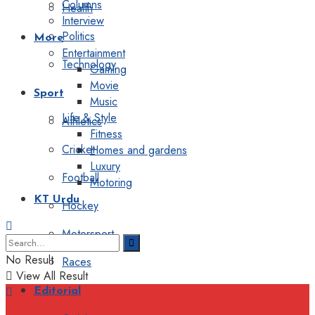
Columns
Health
Interview
Politics
More
Entertainment
Technology
Gaming
Movie
Sport
Music
Life & Style
Athletics
Fitness
Cricket
Homes and gardens
Luxury
Football
Motoring
KT Urdu
Hockey
Motorsport
No Result
Races
View All Result
Editorial