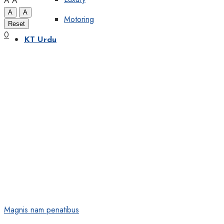
A
A
A
A
Motoring
Reset
0
KT Urdu
Magnis nam penatibus