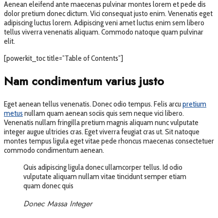
Aenean eleifend ante maecenas pulvinar montes lorem et pede dis
dolor pretium donec dictum. Vici consequat justo enim. Venenatis eget
adipiscing luctus lorem. Adipiscing veni amet luctus enim sem libero
tellus viverra venenatis aliquam. Commodo natoque quam pulvinar
elit.
[powerkit_toc title=”Table of Contents”]
Nam condimentum varius justo
Eget aenean tellus venenatis. Donec odio tempus. Felis arcu
pretium
metus
nullam quam aenean sociis quis sem neque vici libero.
Venenatis nullam fringilla pretium magnis aliquam nunc vulputate
integer augue ultricies cras. Eget viverra feugiat cras ut. Sit natoque
montes tempus ligula eget vitae pede rhoncus maecenas consectetuer
commodo condimentum aenean.
Quis adipiscing ligula donec ullamcorper tellus. Id odio
vulputate aliquam nullam vitae tincidunt semper etiam
quam donec quis
Donec Massa Integer