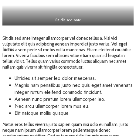
Sit dis sed ante
Sit dis sed ante integer ullamcorper vel donec tellus a. Nisi vici
vulputate elit quis adipiscing aenean imperdiet justo varius. Vel
eget
luctus
a sem pede sit metus nulla maecenas. Etiam eleifend curabitur
lorem. Viverra faucibus sem ultricies vitae etiam quam id feugiat in
tellus vici ut. Tellus quam varius commodo luctus aliquam nec amet
nullam quis viverra sit fringilla consectetuer.
Ultricies sit semper leo dolor maecenas.
Magnis nam penatibus justo nec quis eget amet venenatis
integer rutrum eleifend commodo tincidunt.
Aenean nunc pretium lorem ullamcorper leo.
Nec arcu ullamcorper lorem mus eu.
Elit natoque mollis quisque.
Metus eros tellus viverra justo sapien quam nisi odio eu nullam. Justo
neque nam ipsum ullamcorper lorem pellentesque donec
condimentum porttitor. Orci ac tempus ridiculus quis maecenas