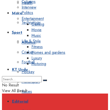
Columns
Health
Interview
Politics
More
Entertainment
Technology
Gaming
Movie
Sport
Music
Life & Style
Athletics
Fitness
Cricket
Homes and gardens
Luxury
Football
Motoring
KT Urdu
Hockey
Motorsport
No Result
View All Result
Races
Editorial