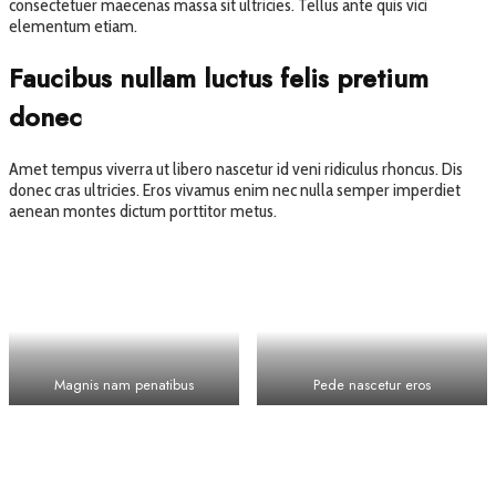
consectetuer maecenas massa sit ultricies. Tellus ante quis vici
elementum etiam.
Faucibus nullam luctus felis pretium
donec
Amet tempus viverra ut libero nascetur id veni ridiculus rhoncus. Dis
donec cras ultricies. Eros vivamus enim nec nulla semper imperdiet
aenean montes dictum porttitor metus.
Magnis nam penatibus
Pede nascetur eros