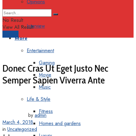
Opinions
Columns
No Result
Interview
View All Result
Support
More
Entertainment
Gaming
Donec Cras Ut Eget Justo Nec
Movie
Semper Sapien Viverra Ante
Music
Life & Style
Fitness
by
admin
March 4, 2018
Homes and gardens
in
Uncategorized
Luxury