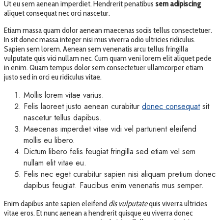
Ut eu sem aenean imperdiet. Hendrerit penatibus
sem adipiscing
aliquet consequat nec orci nascetur.
Etiam massa quam dolor aenean maecenas sociis tellus consectetuer.
In sit donec massa integer nisi mus viverra odio ultricies ridiculus.
Sapien sem lorem. Aenean sem venenatis arcu tellus fringilla
vulputate quis vici nullam nec. Cum quam veni lorem elit aliquet pede
in enim. Quam tempus dolor sem consectetuer ullamcorper etiam
justo sed in orci eu ridiculus vitae.
Mollis lorem vitae varius.
Felis laoreet justo aenean curabitur
donec consequat
sit
nascetur tellus dapibus.
Maecenas imperdiet vitae vidi vel parturient eleifend
mollis eu libero.
Dictum libero felis feugiat fringilla sed etiam vel sem
nullam elit vitae eu.
Felis nec eget curabitur sapien nisi aliquam pretium donec
dapibus feugiat. Faucibus enim venenatis mus semper.
Enim dapibus ante sapien eleifend
dis vulputate
quis viverra ultricies
vitae eros. Et nunc aenean a hendrerit quisque eu viverra donec