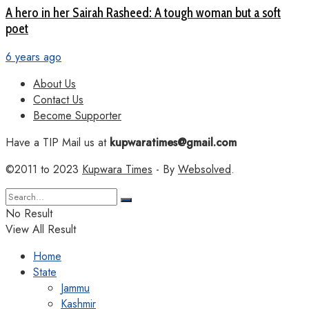
A hero in her Sairah Rasheed: A tough woman but a soft
poet
6 years ago
About Us
Contact Us
Become Supporter
Have a TIP Mail us at
kupwaratimes@gmail.com
©2011 to 2023
Kupwara Times
- By
Websolved
.
No Result
View All Result
Home
State
Jammu
Kashmir